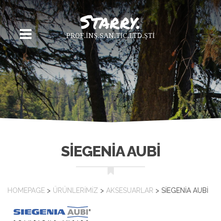
PROF.İNŞ.SAN.TİC.LTD.ŞTİ
SIEGENIA AUBI
HOMEPAGE
>
ÜRÜNLERIMIZ
>
AKSESUARLAR
>
SIEGENIA AUBI