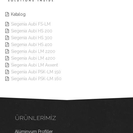
Katalog

Siegenia Aubi FS-LM

Siegenia Aubi HS 200

Siegenia Aubi HS 300

Siegenia Aubi HS 400

Siegenia Aubi LM 2200

Siegenia Aubi LM 4200

Siegenia Aubi LM Axxent

Siegenia Aubi PSK-LM 150

Siegenia Aubi PSK-LM 160

ÜRÜNLERIMIZ
Alüminyum Profiller