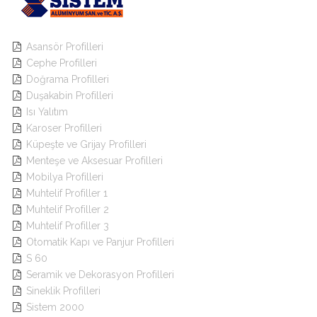
Asansör Profilleri

Cephe Profilleri

Doğrama Profilleri

Duşakabin Profilleri

Isı Yalıtım

Karoser Profilleri

Küpeşte ve Grijay Profilleri

Menteşe ve Aksesuar Profilleri

Mobilya Profilleri

Muhtelif Profiller 1

Muhtelif Profiller 2

Muhtelif Profiller 3

Otomatik Kapı ve Panjur Profilleri

S 60

Seramik ve Dekorasyon Profilleri

Sineklik Profilleri

Sistem 2000
