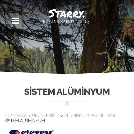
PROF.İNŞ.SAN.TİC.LTD.ŞTİ
SISTEM ALÜMINYUM
HOMEPAGE
>
ÜRÜNLERIMIZ
>
ALÜMINYUM PROFILLER
>
SISTEM ALÜMINYUM