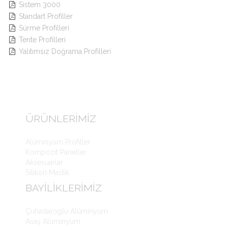
Sistem 3000

Standart Profiller

Sürme Profilleri

Tente Profilleri

Yalıtımsız Doğrama Profilleri

ÜRÜNLERIMIZ
Alüminyum Profiller
Kompozit Paneller
Aksesuarlar
Silikon Mastik
BAYILIKLERIMIZ
Çuhadaroğlu Alüminyum
Asaş Alüminyum