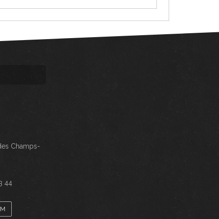
WordPress Tabs Free Version
des Champs-
3 44
RM