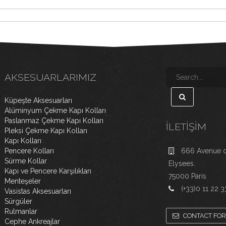
AKSESUARLARIMIZ
Küpeşte Aksesuarları
Alüminyum Çekme Kapı Kolları
Paslanmaz Çekme Kapı Kolları
İLETIŞIM
Pleksi Çekme Kapı Kolları
Kapı Kolları
Pencere Kolları
666 Avenue 
Sürme Kollar
Elysees.
Kapı ve Pencere Karşılıkları
75000 Paris
Menteşeler
(+33)0 11 22 3
Vasistas Aksesuarları
Sürgüler
Rulmanlar
CONTACT FO
Cephe Ankreajlar