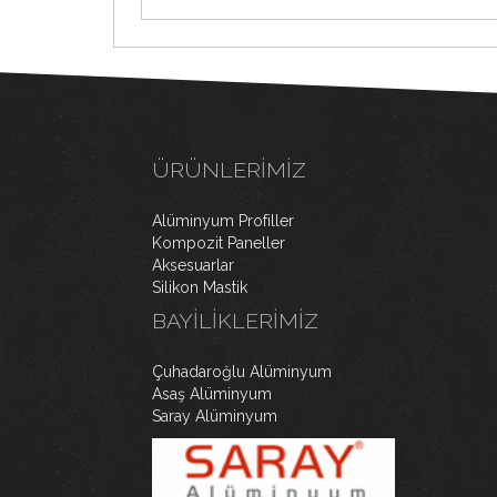
ÜRÜNLERIMIZ
Alüminyum Profiller
Kompozit Paneller
Aksesuarlar
Silikon Mastik
BAYILIKLERIMIZ
Çuhadaroğlu Alüminyum
Asaş Alüminyum
Saray Alüminyum
WordPress Slider Free Version