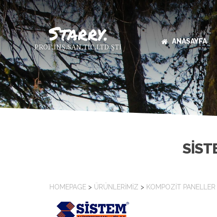
ANASAYFA
PROF.İNŞ.SAN.TİC.LTD.ŞTİ
SIST
HOMEPAGE
>
ÜRÜNLERIMIZ
>
KOMPOZIT PANELLER