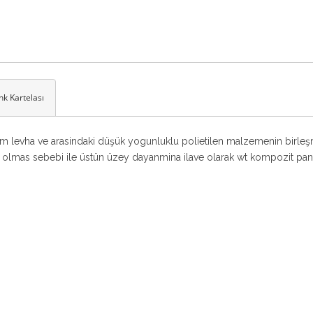
nk Kartelası
m levha ve arasindaki düşük yogunluklu polietilen malzemenin birleş
mas sebebi ile üstün üzey dayanmina ilave olarak wt kompozit panel s