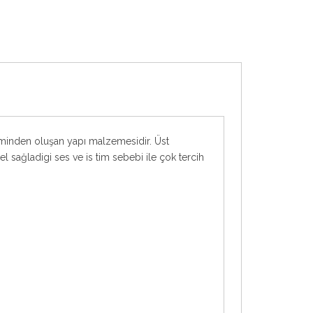
minden oluşan yapı malzemesidir. Üst
ağladigi ses ve is tim sebebi ile çok tercih
WordPress Tabs Free Version