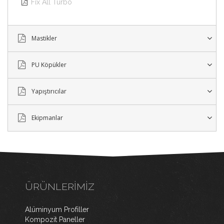
Fix All Turbo

WordPress Tabs Free Version
Mastikler
PU Köpükler
Yapıştırıcılar
Ekipmanlar
ÜRÜNLERIMIZ
Alüminyum Profiller
Kompozit Paneller