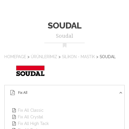
SOUDAL
Soudal
HOMEPAGE
>
ÜRÜNLERIMIZ
>
SILIKON - MASTIK
>
SOUDAL
Fix All
Fix All Classic

Fix All Crystal

Fix All High Tack
